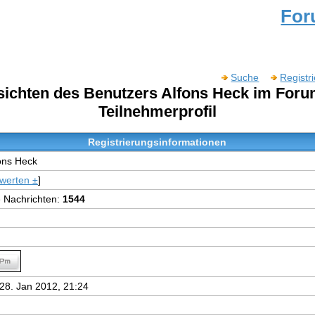
Fo
Suche
Registr
nsichten des Benutzers Alfons Heck im For
Teilnehmerprofil
Registrierungsinformationen
ons Heck
werten ±
]
e Nachrichten:
1544
28. Jan 2012, 21:24