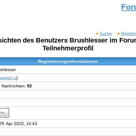
Fo
Suche
Registr
nsichten des Benutzers Brushlesser im For
Teilnehmerprofil
Registrierungsinformationen
shlesser
werten ±
]
e Nachrichten:
92
29. Apr 2015, 14:43