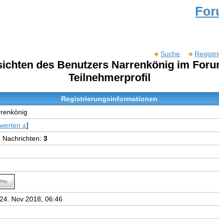
Fo
Suche
Registr
nsichten des Benutzers Narrenkönig im For
Teilnehmerprofil
Registrierungsinformationen
renkönig
werten ±
]
e Nachrichten:
3
24. Nov 2018, 06:46