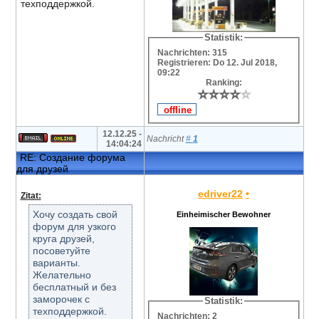
техподдержкой.
Statistik:
Nachrichten: 315
Registrieren: Do 12. Jul 2018,
09:22
Ranking:
⭐
⭐
⭐
⭐
⭐
⭐
⭐
⭐
⭐
⭐
12.12.25 -
Nachricht
#
1
14:04:24
RE: Создание форума
для друзей
edriver22
•
Zitat:
Хочу создать свой
Einheimischer Bewohner
форум для узкого
круга друзей,
посоветуйте
варианты.
Желательно
бесплатный и без
заморочек с
Statistik:
техподдержкой.
Nachrichten: 2