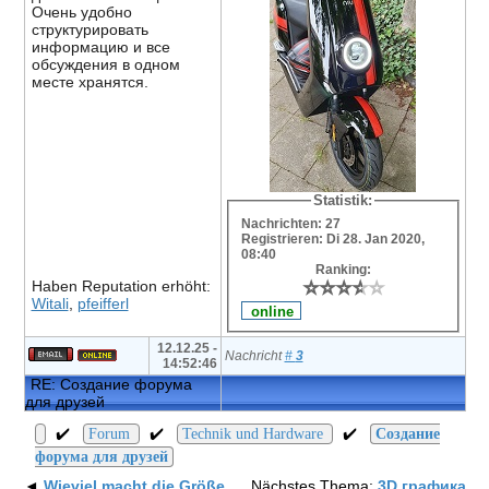
Очень удобно
структурировать
информацию и все
обсуждения в одном
месте хранятся.
Statistik:
Nachrichten: 27
Registrieren: Di 28. Jan 2020,
08:40
Ranking:
⭐
⭐
⭐
⭐
⭐
⭐
⭐
⭐
⭐
⭐
Haben Reputation erhöht:
Witali
,
pfeifferl
12.12.25 -
Nachricht
#
3
14:52:46
RE: Создание форума
для друзей
✔️
✔️
✔️
Forum
Technik und Hardware
Создание
форума для друзей
◄
Wieviel macht die Größe
Nächstes Thema:
3D графика