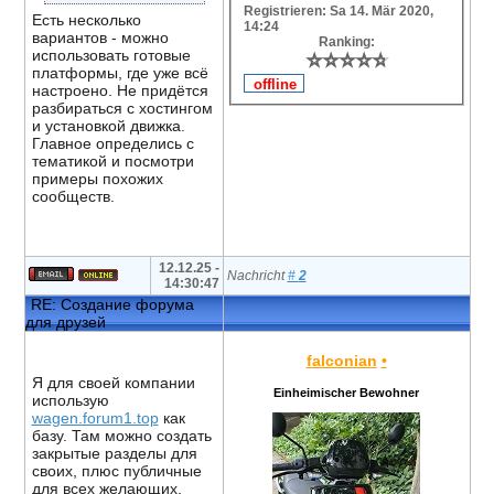
Registrieren: Sa 14. Mär 2020,
Есть несколько
14:24
вариантов - можно
Ranking:
использовать готовые
⭐
⭐
⭐
⭐
⭐
⭐
⭐
⭐
⭐
⭐
платформы, где уже всё
настроено. Не придётся
разбираться с хостингом
и установкой движка.
Главное определись с
тематикой и посмотри
примеры похожих
сообществ.
12.12.25 -
Nachricht
#
2
14:30:47
RE: Создание форума
для друзей
falconian
•
Я для своей компании
Einheimischer Bewohner
использую
wagen.forum1.top
как
базу. Там можно создать
закрытые разделы для
своих, плюс публичные
для всех желающих.