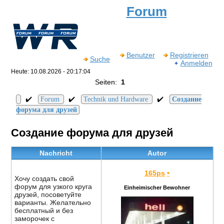
Forum
Benutzer
Registrieren
Suche
Anmelden
Heute: 10.08.2026 - 20:17:04
Seiten:
1
✔️
✔️
✔️
Forum
Technik und Hardware
Создание
форума для друзей
Создание форума для друзей
Nachricht
Autor
165ps
•
Хочу создать свой
форум для узкого круга
Einheimischer Bewohner
друзей, посоветуйте
варианты. Желательно
бесплатный и без
заморочек с