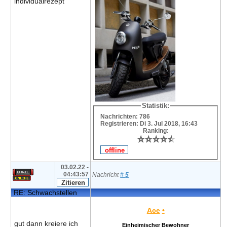
individualrezept
Statistik:
Nachrichten: 786
Registrieren: Di 3. Jul 2018, 16:43
Ranking:
⭐
⭐
⭐
⭐
⭐
⭐
⭐
⭐
⭐
⭐
03.02.22 -
04:43:57
Nachricht
#
5
RE: Schwachstellen
Ace
•
gut dann kreiere ich
Einheimischer Bewohner