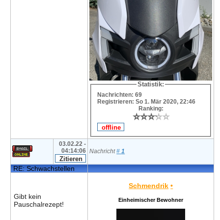
Statistik:
Nachrichten: 69
Registrieren: So 1. Mär 2020, 22:46
Ranking:
⭐
⭐
⭐
⭐
⭐
⭐
⭐
⭐
⭐
⭐
03.02.22 -
04:14:06
Nachricht
#
1
RE: Schwachstellen
Schmendrik
•
Gibt kein
Einheimischer Bewohner
Pauschalrezept!