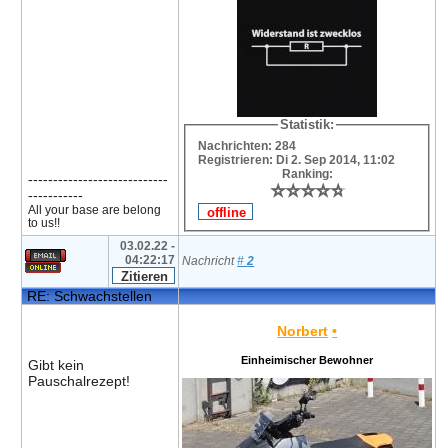
Statistik:
Nachrichten: 284
Registrieren: Di 2. Sep 2014, 11:02
Ranking:
----------------------------
⭐
⭐
⭐
⭐
⭐
⭐
⭐
⭐
⭐
⭐
-----------
All your base are belong
to us!!
03.02.22 -
04:22:17
Nachricht
#
2
RE: Schwachstellen
Norbert
•
Einheimischer Bewohner
Gibt kein
Pauschalrezept!