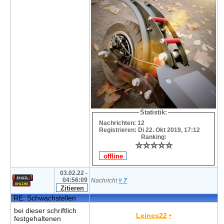
Statistik:
Nachrichten: 12
Registrieren: Di 22. Okt 2019, 17:12
Ranking:
⭐
⭐
⭐
⭐
⭐
⭐
⭐
⭐
⭐
⭐
03.02.22 -
04:56:09
Nachricht
#
7
RE: Schwachstellen
bei dieser schriftlich
Leines22
•
festgehaltenen