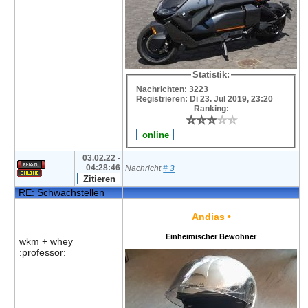
Statistik:
Nachrichten: 3223
Registrieren: Di 23. Jul 2019, 23:20
Ranking:
⭐
⭐
⭐
⭐
⭐
⭐
⭐
⭐
⭐
⭐
03.02.22 -
04:28:46
Nachricht
#
3
RE: Schwachstellen
Andias
•
Einheimischer Bewohner
wkm + whey
:professor: