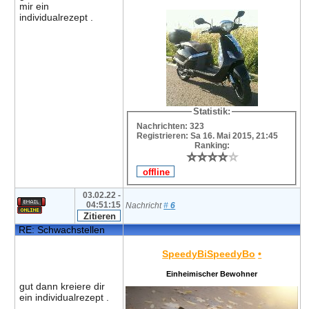
mir ein
individualrezept .
Statistik:
Nachrichten: 323
Registrieren: Sa 16. Mai 2015, 21:45
Ranking:
⭐
⭐
⭐
⭐
⭐
⭐
⭐
⭐
⭐
⭐
03.02.22 -
04:51:15
Nachricht
#
6
RE: Schwachstellen
SpeedyBiSpeedyBo
•
Einheimischer Bewohner
gut dann kreiere dir
ein individualrezept .