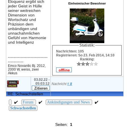
Eloquenz ergibt sich
Einheimischer Bewohner
jeder Geist in Hülle
seiner weitreichen
Dimension von
Wortschatz und
Präzision dem
unbändigen und
unnachahmlichen
Gefühl von Harmonie
und Intelligenz
Statistik:
Nachrichten: 105
Registrieren: So 23. Feb 2014, 14:10
----------------------------
Ranking:
-----------
⭐
⭐
⭐
⭐
⭐
⭐
⭐
⭐
⭐
⭐
Emco Novantic Bj. 2012,
2000 W, weiss, zwei
Akkus
03.02.22 -
05:03:12
Nachricht
#
8
RE: Schwachstellen
✔️
✔️
✔️
Forum
Ankündigungen und News
Schwachstellen
Seiten:
1