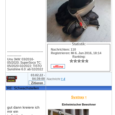
Statistik:
Nachrichten: 110
----------------------------
Registrieren: Mi 6. Jan 2016, 18:14
-----------
Ranking:
Unu 3kW: 03/2016-
⭐
⭐
⭐
⭐
⭐
⭐
⭐
⭐
⭐
⭐
05/2020; SuperSoco TC:
05/2020-02/2022; TiSTO
Sunshine 6.0: ab 02/2022
03.02.22 -
04:39:00
Nachricht
#
4
RE: Schwachstellen
Systray
•
Einheimischer Bewohner
gut dann kreiere ich
mir ein