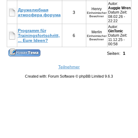
Autor:
Auggie Wren
Henry
Дружелюбная
3
Datum Zeit:
Einheimischer
атмосфера форума
Bewohner
08.02.26 -
22:22
Autor:
Programm für
GinTonic
Merlin
Trainingsfortschritt,
6
Datum Zeit:
Einheimischer
Bewohner
11.12.25 -
... Eure Ideen?
00:58
Seiten:
1
Teilnehmer
Created with: Forum Software © phpBB Limited 9.6.3