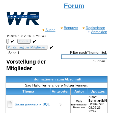
Forum
Benutzer
Registrieren
Suche
Anmelden
Heute: 07.08.2026 - 07:10:43
✔️
✔️
Forum
✔️
Vorstellung der Mitglieder
Filter nachThementitel:
Seite 1
Vorstellung der
Mitglieder
Informationen zum Abschnitt
Sag Hallo, lerne andere Nutzer kennen.
Thema
Antworten
Autor
Updates
Autor:
BernhardMN
Willi
Базы данных и SQL
3
Datum Zeit:
Einheimischer
Bewohner
08.02.26 -
22:47