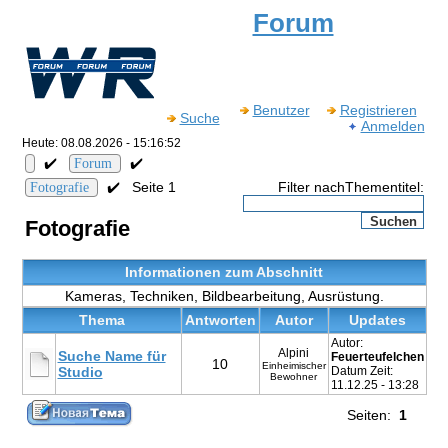
Forum
Benutzer
Registrieren
Suche
Anmelden
Heute: 08.08.2026 - 15:16:52
✔️
✔️
Forum
✔️
Seite 1
Filter nachThementitel:
Fotografie
Fotografie
Informationen zum Abschnitt
Kameras, Techniken, Bildbearbeitung, Ausrüstung.
Thema
Antworten
Autor
Updates
Autor:
Alpini
Suche Name für
Feuerteufelchen
10
Einheimischer
Studio
Datum Zeit:
Bewohner
11.12.25 - 13:28
Seiten:
1