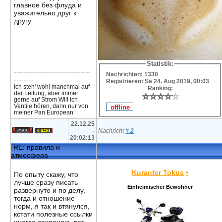
главное без флуда и
уважительно друг к
другу
Statistik:
-------------------------------
Nachrichten: 1330
--------
Registrieren: Sa 24. Aug 2019, 00:03
Ich steh' wohl manchmal auf
Ranking:
der Leitung, aber immer
⭐
⭐
⭐
⭐
⭐
⭐
⭐
⭐
⭐
⭐
gerne auf Strom Will ich
Ventile hören, dann nur von
meiner Pan European
22.12.25
-
Nachricht
#
2
20:02:13
RE: правила и
атмосфера
Kuranter Tokus
•
По опыту скажу, что
лучше сразу писать
Einheimischer Bewohner
развернуто и по делу,
тогда и отношение
норм, я так и втянулся,
кстати полезные ссылки