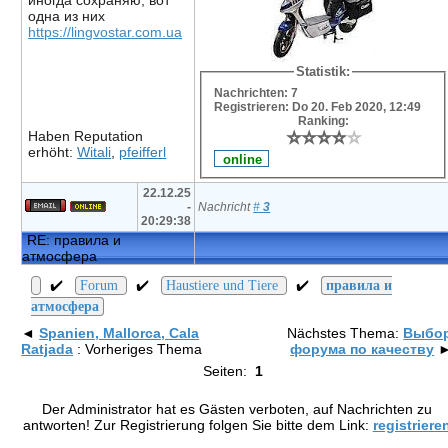
иногда сохраняю, вот
одна из них
https://lingvostar.com.ua
Statistik:
Nachrichten: 7
Registrieren: Do 20. Feb 2020, 12:49
Ranking:
⭐
⭐
⭐
⭐
⭐
⭐
⭐
⭐
⭐
⭐
Haben Reputation
erhöht:
Witali
,
pfeifferl
22.12.25
-
Nachricht
#
3
20:29:38
RE: правила и
атмосфера
✔️
✔️
✔️
Forum
Haustiere und Tiere
правила и
атмосфера
◄
Spanien, Mallorca, Cala
Nächstes Thema:
Выбо
Ratjada
: Vorheriges Thema
форума по качеству
Seiten:
1
Der Administrator hat es Gästen verboten, auf Nachrichten zu
antworten! Zur Registrierung folgen Sie bitte dem Link:
registriere