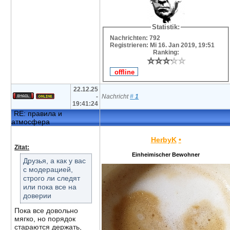
Statistik:
Nachrichten: 792
Registrieren: Mi 16. Jan 2019, 19:51
Ranking:
⭐
⭐
⭐
⭐
⭐
⭐
⭐
⭐
⭐
⭐
22.12.25
-
Nachricht
#
1
19:41:24
RE: правила и
атмосфера
HerbyK
•
Zitat:
Einheimischer Bewohner
Друзья, а как у вас
с модерацией,
строго ли следят
или пока все на
доверии
Пока все довольно
мягко, но порядок
стараются держать,