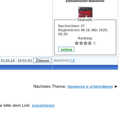
Einheimischer Bewohner
Statistik:
Nachrichten: 47
Registrieren: Mi 18. Mär 2020,
05:30
Ranking:
⭐
⭐
⭐
⭐
⭐
⭐
⭐
⭐
⭐
⭐
Nachricht
#
3
31.05.24 - 10:51:01
Nächstes Thema:
правила и атмосфера
►
e bitte dem Link:
registrieren