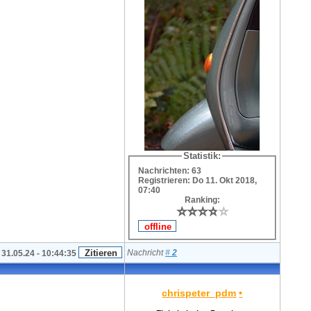
Statistik:
Nachrichten: 63
Registrieren: Do 11. Okt 2018,
07:40
Ranking:
⭐
⭐
⭐
⭐
⭐
⭐
⭐
⭐
⭐
⭐
Nachricht
#
2
31.05.24 - 10:44:35
chrispeter_pdm
•