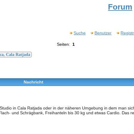
Forum
Suche
Benutzer
Regist
Seiten:
1
ca, Cala Ratjada
Nachricht
Studio in Cala Ratjada oder in der näheren Umgebung in dem man sic
 Flach- und Schrägbank, Freihanteln bis 30 kg und etwas Cardio. Das r