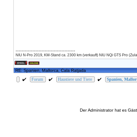
---------------------------------------
NIU N-Pro 2019, KM-Stand ca. 2300 km (verkauft) NIU NQi GTS Pro (Zul
RE: Spanien, Mallorca, Cala Ratjada
✔️
✔️
✔️
Forum
Haustiere und Tiere
Spanien, Mallor
Der Administrator hat es Gäst