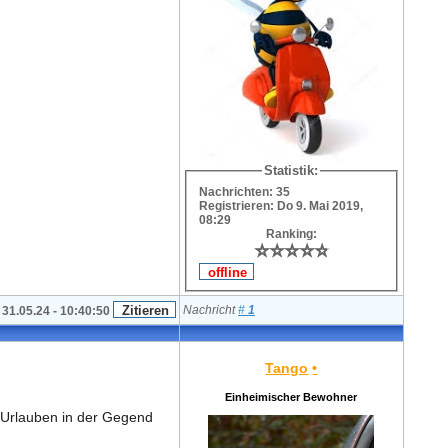
Statistik:
Nachrichten: 35
Registrieren: Do 9. Mai 2019,
08:29
Ranking:
⭐
⭐
⭐
⭐
⭐
⭐
⭐
⭐
⭐
⭐
Nachricht
#
1
31.05.24 - 10:40:50
Tango
•
Einheimischer Bewohner
a-Urlauben in der Gegend