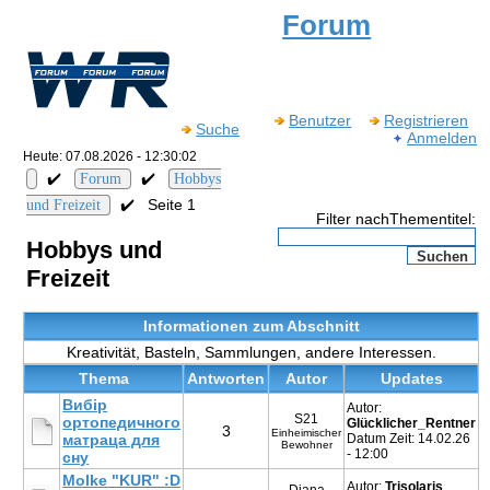
Forum
Benutzer
Registrieren
Suche
Anmelden
Heute: 07.08.2026 - 12:30:02
✔️
✔️
Forum
Hobbys
✔️
Seite 1
und Freizeit
Filter nachThementitel:
Hobbys und
Freizeit
Informationen zum Abschnitt
Kreativität, Basteln, Sammlungen, andere Interessen.
Thema
Antworten
Autor
Updates
Вибір
Autor:
S21
ортопедичного
Glücklicher_Rentner
3
Einheimischer
матраца для
Datum Zeit: 14.02.26
Bewohner
- 12:00
сну
Molke "KUR" :D
Autor:
Trisolaris