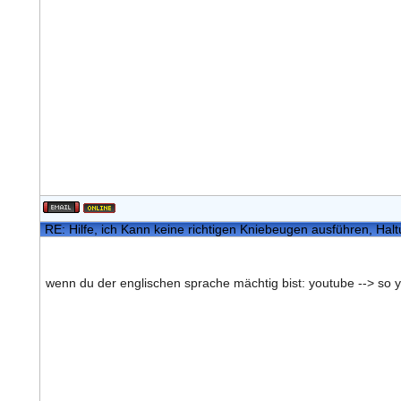
RE: Hilfe, ich Kann keine richtigen Kniebeugen ausführen, Hal
wenn du der englischen sprache mächtig bist: youtube --> so yo