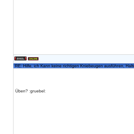
RE: Hilfe, ich Kann keine richtigen Kniebeugen ausführen, Hal
Üben? :gruebel: