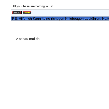
---------------------------------------
All your base are belong to us!!
RE: Hilfe, ich Kann keine richtigen Kniebeugen ausführen, Hal
---> schau mal da...