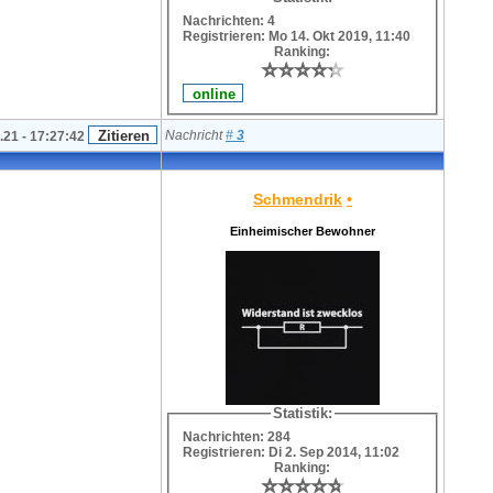
Nachrichten: 4
Registrieren: Mo 14. Okt 2019, 11:40
Ranking:
⭐
⭐
⭐
⭐
⭐
⭐
⭐
⭐
⭐
⭐
Nachricht
#
3
.21 - 17:27:42
Schmendrik
•
Einheimischer Bewohner
Statistik:
Nachrichten: 284
Registrieren: Di 2. Sep 2014, 11:02
Ranking:
⭐
⭐
⭐
⭐
⭐
⭐
⭐
⭐
⭐
⭐