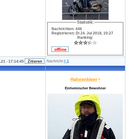
Statistik:
Nachrichten: 446
Registrieren: Di 24. Jul 2018, 10:27
Ranking:
⭐
⭐
⭐
⭐
⭐
⭐
⭐
⭐
⭐
⭐
Nachricht
#
1
.21 - 17:14:45
Hahnenkleer
•
Einheimischer Bewohner