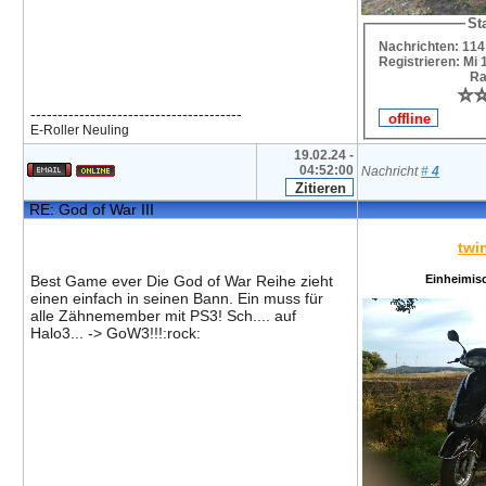
Sta
Nachrichten: 114
Registrieren: Mi 
Ra
⭐
⭐
---------------------------------------
E-Roller Neuling
19.02.24 -
04:52:00
Nachricht
#
4
RE: God of War III
twi
Best Game ever Die God of War Reihe zieht
Einheimis
einen einfach in seinen Bann. Ein muss für
alle Zähnemember mit PS3! Sch.... auf
Halo3... -> GoW3!!!:rock: