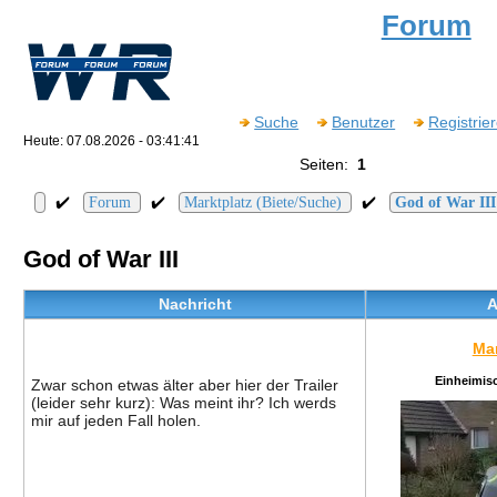
Forum
Suche
Benutzer
Registrie
Heute: 07.08.2026 - 03:41:41
Seiten:
1
✔️
✔️
✔️
Forum
Marktplatz (Biete/Suche)
God of War III
God of War III
Nachricht
A
Ma
Einheimis
Zwar schon etwas älter aber hier der Trailer
(leider sehr kurz): Was meint ihr? Ich werds
mir auf jeden Fall holen.