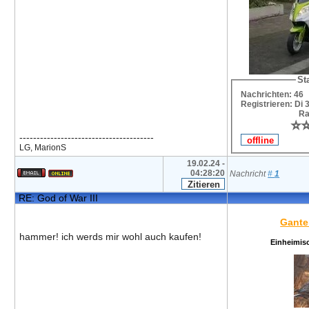
Sta
Nachrichten: 46
Registrieren: Di 
Ra
⭐
⭐
---------------------------------------
LG, MarionS
19.02.24 -
04:28:20
Nachricht
#
1
RE: God of War III
Gante
hammer! ich werds mir wohl auch kaufen!
Einheimis