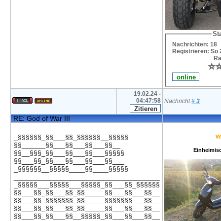
Sta
Nachrichten: 18
Registrieren: So
Ra
⭐
⭐
19.02.24 -
04:47:58
Nachricht
#
3
RE: God of War III
w
_§§§§§§_§§___§§_§§§§§§__§§§§§
§§______§§___§§___§§___§§__
Einheimis
§§__§§§_§§___§§___§§___§§§§§
§§___§§_§§___§§___§§___§§___
_§§§§§§__§§§§§____§§____§§§§§
_____________________________________
_§§§§§___§§§§§___§§§§§_§§___§§_§§§§§§
§§___§§_§§___§§_§§_____§§___§§___§§__
§§___§§_§§§§§§§_§§_____§§§§§§§___§§__
§§___§§_§§___§§_§§_____§§___§§___§§__
§§___§§_§§___§§__§§§§§_§§___§§___§§__