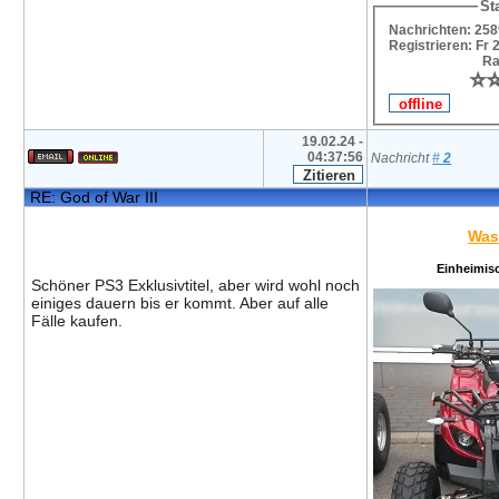
Sta
Nachrichten: 258
Registrieren: Fr 
Ra
⭐
⭐
19.02.24 -
04:37:56
Nachricht
#
2
RE: God of War III
Was
Einheimis
Schöner PS3 Exklusivtitel, aber wird wohl noch
einiges dauern bis er kommt. Aber auf alle
Fälle kaufen.