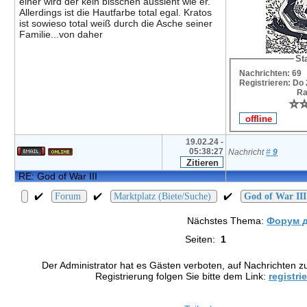
einer wird der kein bisschen aussieht wie er.
Allerdings ist die Hautfarbe total egal. Kratos
ist sowieso total weiß durch die Asche seiner
Familie...von daher
Sta
Nachrichten: 69
Registrieren: Do
Ra
⭐
⭐
19.02.24 -
05:38:27
Nachricht
#
9
RE: God of War III
✔️
✔️
✔️
Forum
Marktplatz (Biete/Suche)
God of War III
Nächstes Thema:
Форум 
Seiten:
1
Der Administrator hat es Gästen verboten, auf Nachrichten z
Registrierung folgen Sie bitte dem Link:
registri