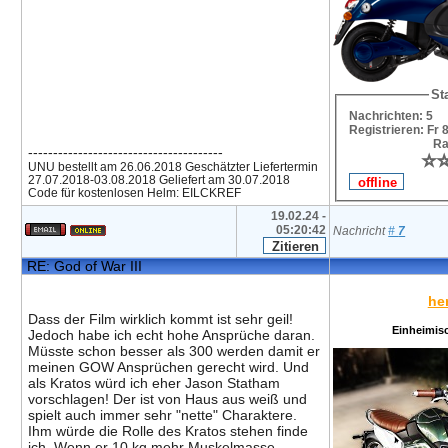
Sta
Nachrichten: 5
Registrieren: Fr 
Ra
---------------------------------------
⭐
⭐
UNU bestellt am 26.06.2018 Geschätzter Liefertermin
27.07.2018-03.08.2018 Geliefert am 30.07.2018
Code für kostenlosen Helm: EILCKREF
19.02.24 -
05:20:42
Nachricht
#
7
RE: God of War III
he
Dass der Film wirklich kommt ist sehr geil!
Einheimis
Jedoch habe ich echt hohe Ansprüche daran.
Müsste schon besser als 300 werden damit er
meinen GOW Ansprüchen gerecht wird. Und
als Kratos würd ich eher Jason Statham
vorschlagen! Der ist von Haus aus weiß und
spielt auch immer sehr "nette" Charaktere.
Ihm würde die Rolle des Kratos stehen finde
ich. Wenn er 10 kg mehr Muskelmasse