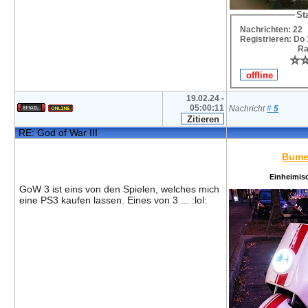
Sta
Nachrichten: 22
Registrieren: Do
Ra
⭐
⭐
19.02.24 -
05:00:11
Nachricht
#
5
RE: God of War III
Bume
Einheimis
GoW 3 ist eins von den Spielen, welches mich
eine PS3 kaufen lassen. Eines von 3 ... :lol: