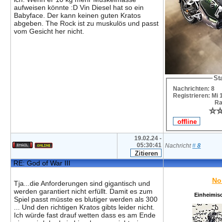
aufweisen könnte :D Vin Diesel hat so ein
Babyface. Der kann keinen guten Kratos
abgeben. The Rock ist zu muskulös und passt
vom Gesicht her nicht.
Sta
Nachrichten: 8
Registrieren: Mi 
Ra
⭐
⭐
19.02.24 -
05:30:41
Nachricht
#
8
RE: God of War III
No
Tja...die Anforderungen sind gigantisch und
werden garantiert nicht erfüllt. Damit es zum
Einheimis
Spiel passt müsste es blutiger werden als 300
... Und den richtigen Kratos gibts leider nicht.
Ich würde fast drauf wetten dass es am Ende