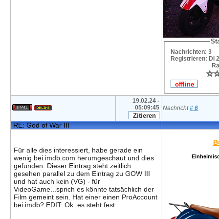
Sta
Nachrichten: 3
Registrieren: Di 
Ra
⭐
⭐
19.02.24 -
05:09:45
Nachricht
#
6
RE: God of War III
Bu
Für alle dies interessiert, habe gerade ein
Einheimis
wenig bei imdb.com herumgeschaut und dies
gefunden: Dieser Eintrag steht zeitlich
gesehen parallel zu dem Eintrag zu GOW III
und hat auch kein (VG) - für
VideoGame...sprich es könnte tatsächlich der
Film gemeint sein. Hat einer einen ProAccount
bei imdb? EDIT: Ok..es steht fest: